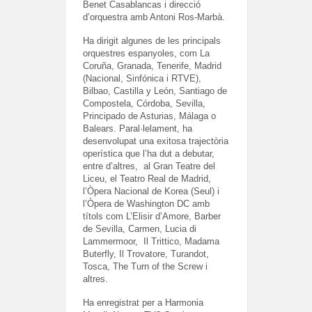
Benet Casablancas i direcció
d’orquestra amb Antoni Ros-Marbà.
Ha dirigit algunes de les principals
orquestres espanyoles, com La
Coruña, Granada, Tenerife, Madrid
(Nacional, Sinfónica i RTVE),
Bilbao, Castilla y León, Santiago de
Compostela, Córdoba, Sevilla,
Principado de Asturias, Málaga o
Balears. Paral·lelament, ha
desenvolupat una exitosa trajectòria
operística que l’ha dut a debutar,
entre d’altres, al Gran Teatre del
Liceu, el Teatro Real de Madrid,
l’Òpera Nacional de Korea (Seul) i
l’Òpera de Washington DC amb
títols com L’Elisir d’Amore, Barber
de Sevilla, Carmen, Lucia di
Lammermoor, Il Trittico, Madama
Buterfly, Il Trovatore, Turandot,
Tosca, The Turn of the Screw i
altres.
Ha enregistrat per a Harmonia