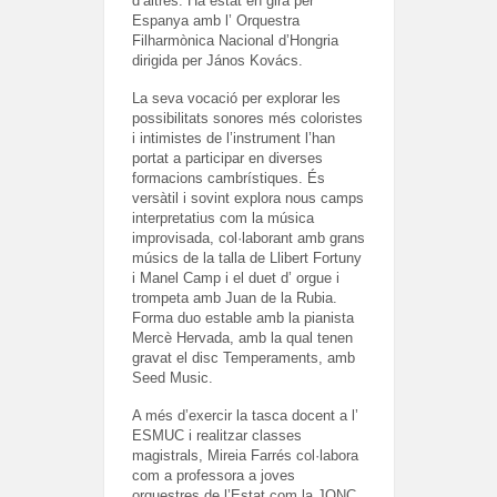
d’altres. Ha estat en gira per
Espanya amb l’ Orquestra
Filharmònica Nacional d’Hongria
dirigida per János Kovács.
La seva vocació per explorar les
possibilitats sonores més coloristes
i intimistes de l’instrument l’han
portat a participar en diverses
formacions cambrístiques. És
versàtil i sovint explora nous camps
interpretatius com la música
improvisada, col·laborant amb grans
músics de la talla de Llibert Fortuny
i Manel Camp i el duet d’ orgue i
trompeta amb Juan de la Rubia.
Forma duo estable amb la pianista
Mercè Hervada, amb la qual tenen
gravat el disc Temperaments, amb
Seed Music.
A més d’exercir la tasca docent a l’
ESMUC i realitzar classes
magistrals, Mireia Farrés col·labora
com a professora a joves
orquestres de l’Estat com la JONC