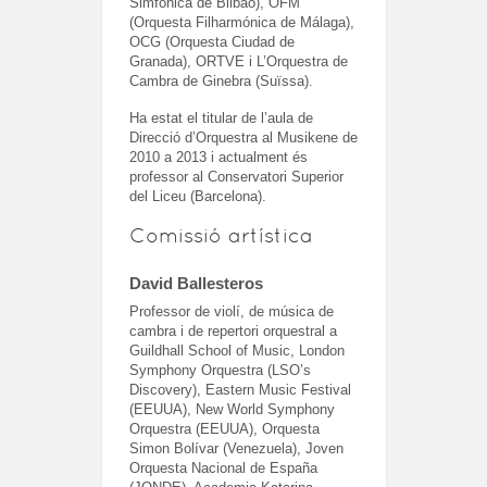
Simfònica de Bilbao), OFM
(Orquesta Filharmónica de Málaga),
OCG (Orquesta Ciudad de
Granada), ORTVE i L’Orquestra de
Cambra de Ginebra (Suïssa).
Ha estat el titular de l’aula de
Direcció d’Orquestra al Musikene de
2010 a 2013 i actualment és
professor al Conservatori Superior
del Liceu (Barcelona).
Comissió artística
David Ballesteros
Professor de violí, de música de
cambra i de repertori orquestral a
Guildhall School of Music, London
Symphony Orquestra (LSO’s
Discovery), Eastern Music Festival
(EEUUA), New World Symphony
Orquestra (EEUUA), Orquesta
Simon Bolívar (Venezuela), Joven
Orquesta Nacional de España