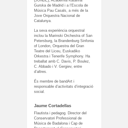
(JONDE), Academia Katarina
Gurska de Madrid i a l’Escola de
Música Pau Casals, a més de la
Jove Orquestra Nacional de
Catalunya.
La seva experiència orquestral
inclou la Marinski Orchestra of San
Petersburg, la Brandenburg Sinfonia
of London, Orquestra del Gran
Teatre del Liceu, Euskadiko
Orkestra i Tenerife Symphony. Ha
treballat amb C. Davis, P. Boulez,
C. Abbado i V. Gergiev, entre
d’altres.
És membre de bandArt i
responsable d’activitats d’integració
social.
Jaume Cortadellas
Flautista i pedagog. Director del
Conservatori Professional de
Música de Badalona i Cap de