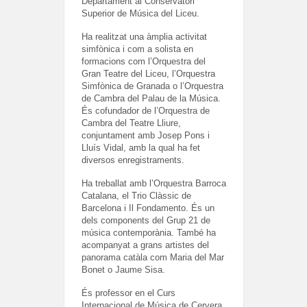
Departament al Conservatori
Superior de Música del Liceu.
Ha realitzat una àmplia activitat
simfònica i com a solista en
formacions com l’Orquestra del
Gran Teatre del Liceu, l’Orquestra
Simfònica de Granada o l’Orquestra
de Cambra del Palau de la Música.
És cofundador de l’Orquestra de
Cambra del Teatre Lliure,
conjuntament amb Josep Pons i
Lluís Vidal, amb la qual ha fet
diversos enregistraments.
Ha treballat amb l’Orquestra Barroca
Catalana, el Trio Clàssic de
Barcelona i Il Fondamento. És un
dels components del Grup 21 de
música contemporània. També ha
acompanyat a grans artistes del
panorama catàla com Maria del Mar
Bonet o Jaume Sisa.
És professor en el Curs
Internacional de Música de Cervera