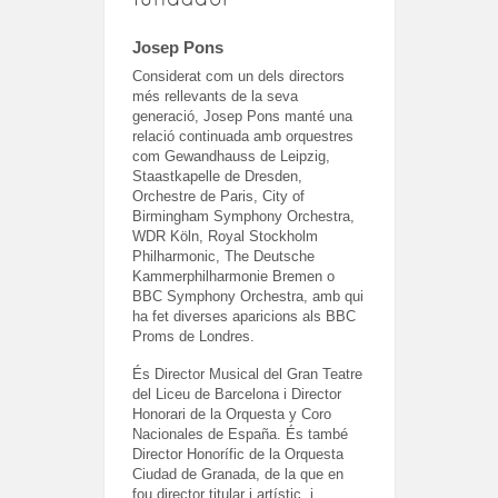
Josep Pons
Considerat com un dels directors
més rellevants de la seva
generació, Josep Pons manté una
relació continuada amb orquestres
com Gewandhauss de Leipzig,
Staastkapelle de Dresden,
Orchestre de Paris, City of
Birmingham Symphony Orchestra,
WDR Köln, Royal Stockholm
Philharmonic, The Deutsche
Kammerphilharmonie Bremen o
BBC Symphony Orchestra, amb qui
ha fet diverses aparicions als BBC
Proms de Londres.
És Director Musical del Gran Teatre
del Liceu de Barcelona i Director
Honorari de la Orquesta y Coro
Nacionales de España. És també
Director Honorífic de la Orquesta
Ciudad de Granada, de la que en
fou director titular i artístic, i