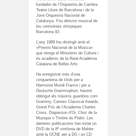
fundador de l’Orquestra de Cambra
Teatre Lliure de Barcelona i de la
Jove Orquestra Nacional de
Catalunya. Fou director musical de
les cerimònies olímpiques
Barcelona 92.
L’any 1999 fou distingit amb el
«Premio Nacional de la Música»
que otorga el Ministerio de Cultura i
és acadèmic de la Reial Acadèmia
Catalana de Belles Arts.
Ha enregistrat més d’una
cinquantena de títols per a
Harmonia Mundi France i per a
Deutsche Grammophon, havent
obtingut els màxims guardons com
Grammy, Cannes Classical Awards,
Grand Prix de l’Academie Charles
Cross, Diapasson d’Or, Choc de la
Musique o Timbre du Platin. Les
darreres publicacions han estat un
DVD de la 8ª simfonia de Mahler
amb la OCNE per a DG i un CD