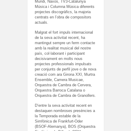
Mundi, Naxos, TV3-Catalunya
Música i Columna Música diferents
projectes discogràfics, la majoria
centrats en l’obra de compositors
actuals.
Malgrat el fort impuls internacional
de la seva activitat recent, ha
mantingut sempre un ferm contacte
amb la realitat musical del nostre
país, col·laborant i participant
decisivament en molts nous
projectes professionals impulsats
per conjunts de perfil jove o de nova
creació com ara Girona XXI, Murtra
Ensemble, Camera Musicae,
Orquestra de Cambra de Cervera,
Orquestra Barroca Catalana o
Orquestra de Cambra de Granollers.
D’entre la seva activitat recent en
destaquen nombroses presències a
la Temporada estable de la
Simfònica de Frankfurt-Oder
(BSOF-Alemanya), BOS (Orquestra