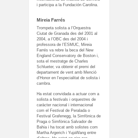
i participa a la Fundación Carolina.
Mireia Farrés
Trompeta solista a l’Orquestra
Ciutat de Granada des del 2001 al
2004, a l’OBC des del 2004 i
professora de l’ESMUC, Mireia
Farrés va rebre la beca del New
England Conservatory de Boston i,
sota el mestratge de Charles
Schlueter, va obtenir el premi del
departament de vent amb Menció
d’Honor en l’especialitat de solista i
cambra.
Ha estat convidada a actuar com a
solista a festivals i orquestres de
caràcter nacional i internacional
com el Festival de Peralada o
Festival Grafenegg, la Simfònica de
Praga o Simfònica Salvador de
Bahia i ha tocat amb solistes com
Martha Argerich i YujaWang entre