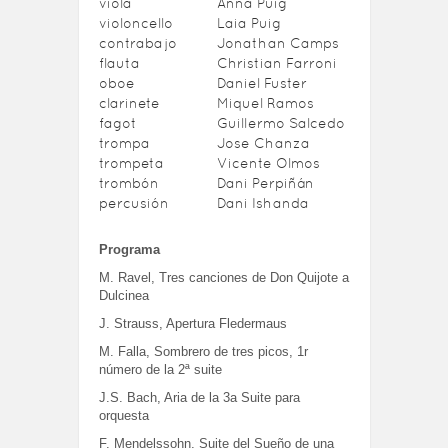
viola
Anna Puig
violoncello
Laia Puig
contrabajo
Jonathan Camps
flauta
Christian Farroni
oboe
Daniel Fuster
clarinete
Miquel Ramos
fagot
Guillermo Salcedo
trompa
Jose Chanza
trompeta
Vicente Olmos
trombón
Dani Perpiñán
percusión
Dani Ishanda
Programa
M. Ravel, Tres canciones de Don Quijote a
Dulcinea
J. Strauss, Apertura Fledermaus
M. Falla, Sombrero de tres picos, 1r
número de la 2ª suite
J.S. Bach, Aria de la 3a Suite para
orquesta
F. Mendelssohn, Suite del Sueño de una