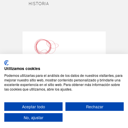
HISTORIA
Utilizamos cookies
Podemos utilizarlas para el análisis de los datos de nuestros visitantes, para
©2026 - Tots els drets reservats
mejorar nuestro sitio web, mostrar contenido personalizado y brindarle una
excelente experiencia en el sitio web. Para obtener más información sobre
JONC - C/Padilla 155
las cookies que utilizamos, abre los ajustes.
08013 Barcelona
Tel: +34 93 408 08 57
jonc@jonc.cat
Aceptar todo
Rechazar
Aviso legal
Política de cookies
|
|
Política de Privacidad
Canal de
|
No, ajustar
denuncias
Créditos
|