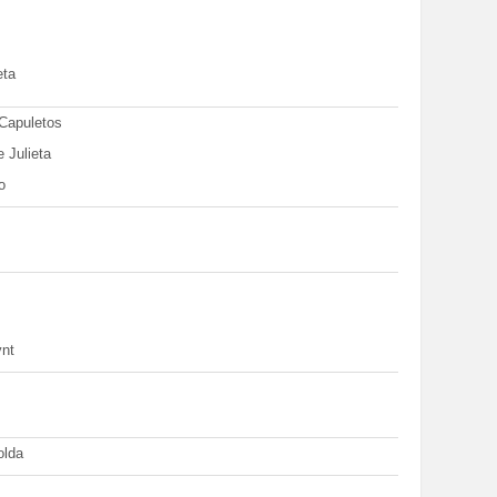
eta
Capuletos
 Julieta
o
ynt
olda