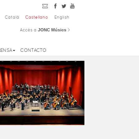
Català
Castellano
English
Accés a
JONC Músics
>
RENSA
CONTACTO