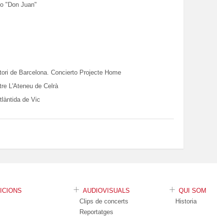
co "Don Juan"
ditori de Barcelona. Concierto Projecte Home
atre L'Ateneu de Celrà
tlàntida de Vic
DICIONS
AUDIOVISUALS
QUI SOM
Clips de concerts
Historia
Reportatges