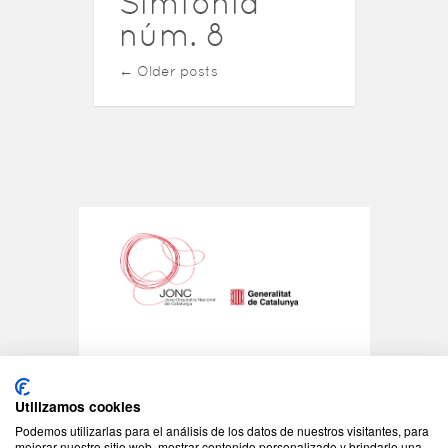
Simfonia
núm. 8
Posts
←
Older posts
navigation
©2026 - Tots els drets reservats
Utilizamos cookies
JONC - C/Padilla 155
08013 Barcelona
Podemos utilizarlas para el análisis de los datos de nuestros visitantes, para
Tel: +34 93 408 08 57
mejorar nuestro sitio web, mostrar contenido personalizado y brindarle una
jonc@jonc.cat