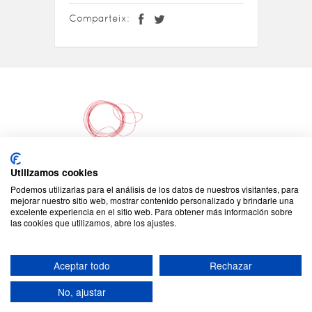
Comparteix:
Utilizamos cookies
Podemos utilizarlas para el análisis de los datos de nuestros visitantes, para
©2026 - Tots els drets reservats
mejorar nuestro sitio web, mostrar contenido personalizado y brindarle una
excelente experiencia en el sitio web. Para obtener más información sobre
JONC - C/Padilla 155
las cookies que utilizamos, abre los ajustes.
08013 Barcelona
Tel: +34 93 408 08 57
jonc@jonc.cat
Aceptar todo
Rechazar
Avís Legal
Política de cookies
|
|
Política de privacitat
Canal de
|
No, ajustar
denúncies
Crèdits
|