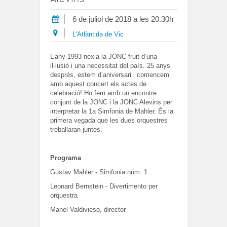
6 de juliol de 2018 a les 20.30h
L'Atlàntida de Vic
L’any 1993 nexia la JONC fruit d’una
il·lusió i una necessitat del país. 25 anys
després, estem d’aniversari i comencem
amb aquest concert els actes de
celebració! Ho fem amb un encontre
conjunt de la JONC i la JONC Alevins per
interpretar la 1a Simfonia de Mahler. És la
primera vegada que les dues orquestres
treballaran juntes.
Programa
Gustav Mahler - Simfonia núm. 1
Leonard Bernstein - Divertimento per
orquestra
Manel Valdivieso, director