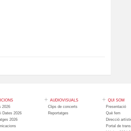
DICIONS
AUDIOVISUALS
QUI SOM
s 2026
Clips de concerts
Presentació
s i Dates 2026
Reportatges
Què fem
atges 2026
Direcció artíst
nicacions
Portal de tran