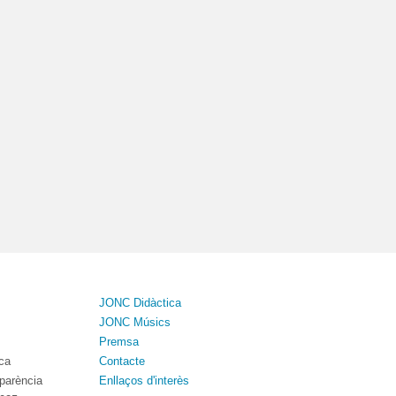
JONC Didàctica
JONC Músics
Premsa
ica
Contacte
sparència
Enllaços d'interès