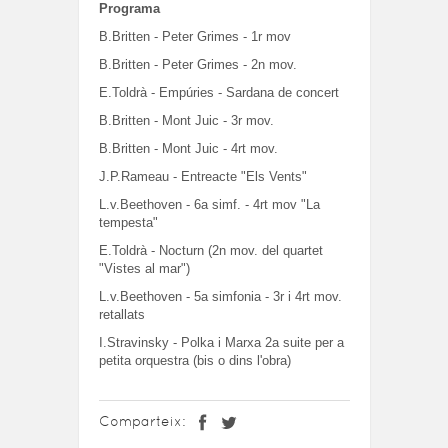
Programa
B.Britten - Peter Grimes - 1r mov
B.Britten - Peter Grimes - 2n mov.
E.Toldrà - Empúries - Sardana de concert
B.Britten - Mont Juic - 3r mov.
B.Britten - Mont Juic - 4rt mov.
J.P.Rameau - Entreacte "Els Vents"
L.v.Beethoven - 6a simf. - 4rt mov "La
tempesta"
E.Toldrà - Nocturn (2n mov. del quartet
"Vistes al mar")
L.v.Beethoven - 5a simfonia - 3r i 4rt mov.
retallats
I.Stravinsky - Polka i Marxa 2a suite per a
petita orquestra (bis o dins l'obra)
Comparteix: