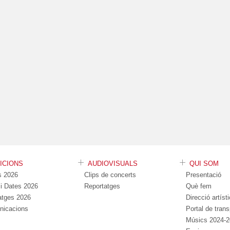
DICIONS
AUDIOVISUALS
QUI SOM
s 2026
Clips de concerts
Presentació
s i Dates 2026
Reportatges
Què fem
atges 2026
Direcció artíst
nicacions
Portal de tran
Músics 2024-