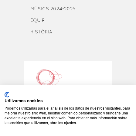
MÚSICS 2024-2025
EQUIP
HISTÒRIA
Utilizamos cookies
Podemos utilizarlas para el análisis de los datos de nuestros visitantes, para
©2026 - Tots els drets reservats
mejorar nuestro sitio web, mostrar contenido personalizado y brindarle una
excelente experiencia en el sitio web. Para obtener más información sobre
JONC - C/Padilla 155
las cookies que utilizamos, abre los ajustes.
08013 Barcelona
Tel: +34 93 408 08 57
jonc@jonc.cat