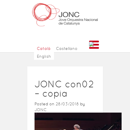
Català
Castellano
English
JONC con02
– copia
Posted on
28/03/2018
by
JONC