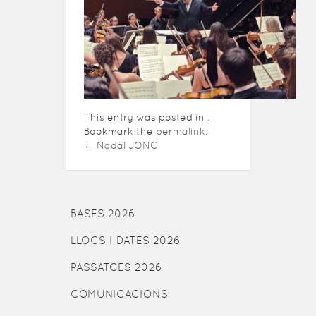
This entry was posted in .
Bookmark the
permalink
.
←
Nadal JONC
BASES 2026
LLOCS I DATES 2026
PASSATGES 2026
COMUNICACIONS