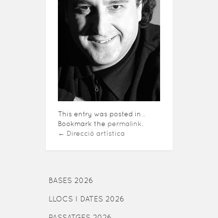
This entry was posted in .
Bookmark the
permalink
.
←
Direcció artística
BASES 2026
LLOCS I DATES 2026
PASSATGES 2026