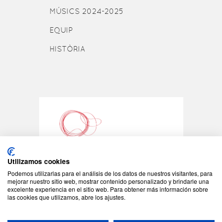
MÚSICS 2024-2025
EQUIP
HISTÒRIA
Utilizamos cookies
Podemos utilizarlas para el análisis de los datos de nuestros visitantes, para
©2026 - Tots els drets reservats
mejorar nuestro sitio web, mostrar contenido personalizado y brindarle una
excelente experiencia en el sitio web. Para obtener más información sobre
JONC - C/Padilla 155
las cookies que utilizamos, abre los ajustes.
08013 Barcelona
Tel: +34 93 408 08 57
jonc@jonc.cat