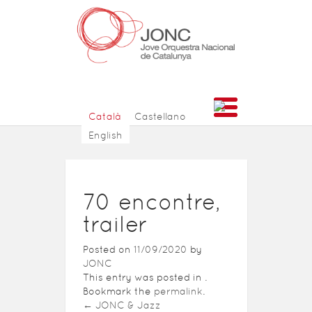
Català
Castellano
English
70 encontre,
trailer
Posted on
11/09/2020
by
JONC
This entry was posted in .
Bookmark the
permalink
.
←
JONC & Jazz