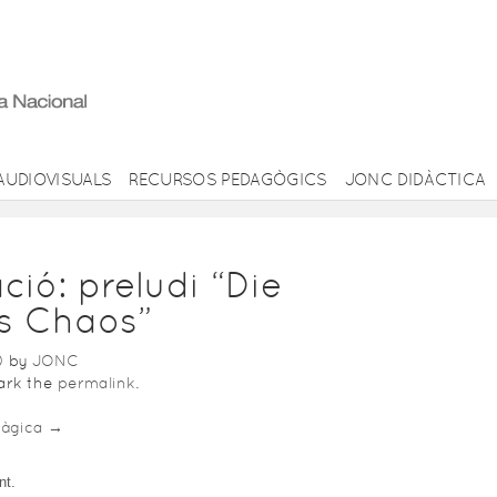
AUDIOVISUALS
RECURSOS PEDAGÒGICS
JONC DIDÀCTICA
ció: preludi “Die
es Chaos”
0
by
JONC
mark the
permalink
.
màgica
→
nt.