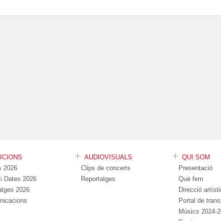
DICIONS
AUDIOVISUALS
QUI SOM
s 2026
Clips de concerts
Presentació
s i Dates 2026
Reportatges
Què fem
atges 2026
Direcció artíst
nicacions
Portal de tran
Músics 2024-