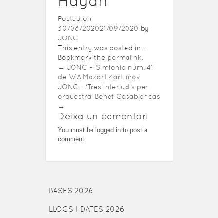
Haydn
Posted on
30/08/2020
21/09/2020
by
JONC
This entry was posted in .
Bookmark the
permalink
.
←
JONC – ‘Simfonia núm. 41’
de W.A.Mozart 4art mov
JONC – ‘Tres interludis per
orquestra’ Benet Casablancas
→
Deixa un comentari
You must be logged in to post a
comment.
BASES 2026
LLOCS I DATES 2026