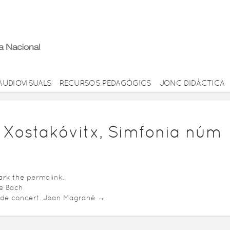
AUDIOVISUALS
RECURSOS PEDAGÒGICS
JONC DIDÀCTICA
 Xostakóvitx, Simfonia núm
mark the
permalink
.
e Bach
 de concert. Joan Magrané
→