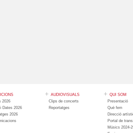
DICIONS
AUDIOVISUALS
QUI SOM
s 2026
Clips de concerts
Presentació
s i Dates 2026
Reportatges
Què fem
atges 2026
Direcció artíst
nicacions
Portal de tran
Músics 2024-