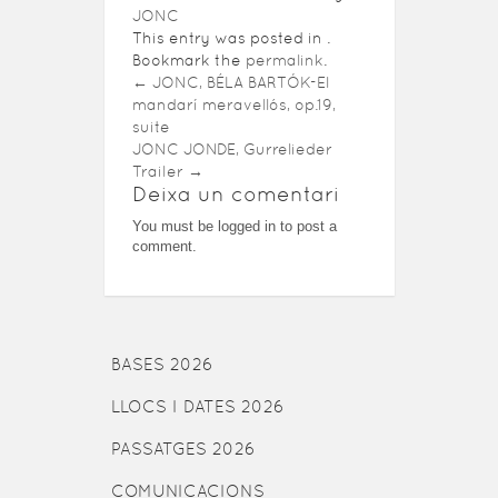
JONC
This entry was posted in .
Bookmark the
permalink
.
←
JONC, BÉLA BARTÓK-El
mandarí meravellós, op.19,
suite
JONC JONDE, Gurrelieder
Trailer
→
Deixa un comentari
You must be logged in to post a
comment.
BASES 2026
LLOCS I DATES 2026
PASSATGES 2026
COMUNICACIONS