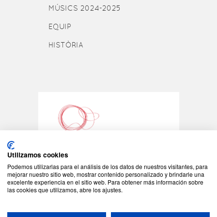
MÚSICS 2024-2025
EQUIP
HISTÒRIA
Utilizamos cookies
Podemos utilizarlas para el análisis de los datos de nuestros visitantes, para
©2026 - Tots els drets reservats
mejorar nuestro sitio web, mostrar contenido personalizado y brindarle una
excelente experiencia en el sitio web. Para obtener más información sobre
JONC - C/Padilla 155
las cookies que utilizamos, abre los ajustes.
08013 Barcelona
Tel: +34 93 408 08 57
jonc@jonc.cat