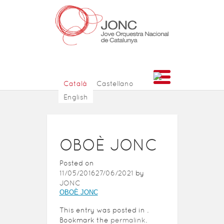
Català
Castellano
English
OBOÈ JONC
Posted on
11/05/2016
27/06/2021
by
JONC
OBOÈ JONC
This entry was posted in .
Bookmark the
permalink
.