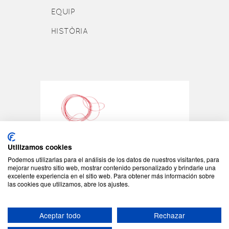
EQUIP
HISTÒRIA
Utilizamos cookies
Podemos utilizarlas para el análisis de los datos de nuestros visitantes, para
©2026 - Tots els drets reservats
mejorar nuestro sitio web, mostrar contenido personalizado y brindarle una
excelente experiencia en el sitio web. Para obtener más información sobre
JONC - C/Padilla 155
las cookies que utilizamos, abre los ajustes.
08013 Barcelona
Tel: +34 93 408 08 57
jonc@jonc.cat
Aceptar todo
Rechazar
Avís Legal
Política de cookies
|
|