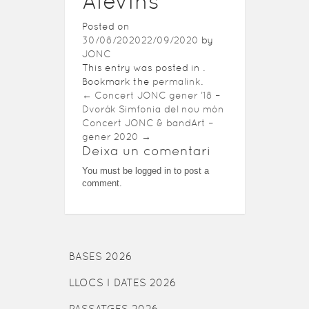
Alevins
Posted on
30/08/2020
22/09/2020
by
JONC
This entry was posted in .
Bookmark the
permalink
.
←
Concert JONC gener ’18 –
Dvorák Simfonia del nou món
Concert JONC & bandArt –
gener 2020
→
Deixa un comentari
You must be logged in to post a
comment.
BASES 2026
LLOCS I DATES 2026
PASSATGES 2026